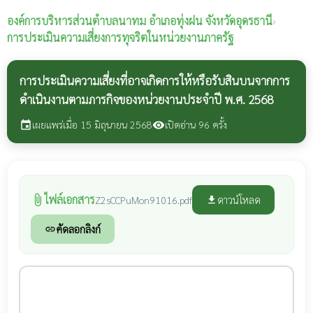
องค์การบริหารส่วนตำบลนาทม
อำเภอทุ่งฝน จังหวัดอุดรธานี
›
การประเมินความเสี่ยงการทุจริตในหน่วยงานภาครัฐ
การประเมินความเสี่ยงที่อาจเกิดการให้หรือรับสินบนจากการ
ดำเนินงานตามภารกิจของหน่วยงานประจำปี พ.ศ. 2568
เผยแพร่เมื่อ 15 มิถุนายน 2568
เปิดอ่าน 96 ครั้ง
event
visibility
ไฟล์เอกสาร
attach_file
ดาวน์โหลด
Z2sCCPuMon91016.pdf
file_download
คัดลอกลิงก์
link