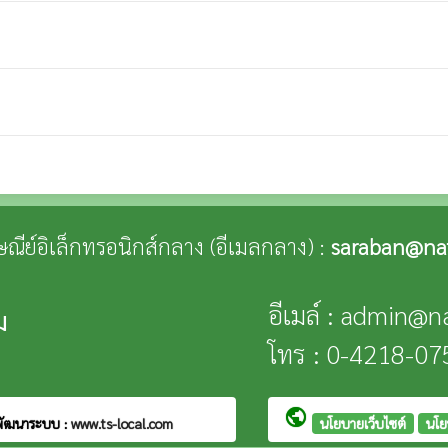
ปรษณีย์อิเล็กทรอนิกส์กลาง (อีเมลกลาง) :
saraban@na
อีเมล์ : admin@
ม
โทร : 0-4218-07
public
พัฒนาระบบ :
www.ts-local.com
นโยบายเว็บไซต์
นโย