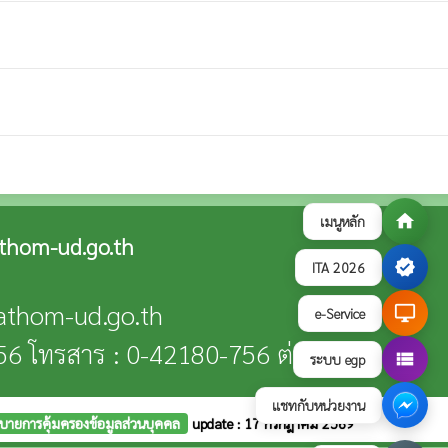
home
เมนูหลัก
thom-ud.go.th
verified
ITA 2026
nathom-ud.go.th
desktop_windows
e-Service
56 โทรสาร : 0-42180-756 ต่อ 14
view_list
ระบบ egp
แชทกับหน่วยงาน
บายการคุ้มครองข้อมูลส่วนบุคคล
update : 17 กรกฎาคม 2569